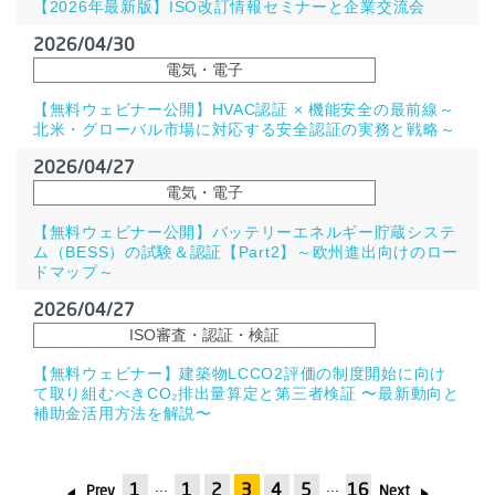
【2026年最新版】ISO改訂情報セミナーと企業交流会
2026/04/30
電気・電子
【無料ウェビナー公開】HVAC認証 × 機能安全の最前線～
北米・グローバル市場に対応する安全認証の実務と戦略～
2026/04/27
電気・電子
【無料ウェビナー公開】バッテリーエネルギー貯蔵システ
ム（BESS）の試験＆認証【Part2】～欧州進出向けのロー
ドマップ～
2026/04/27
ISO審査・認証・検証
【無料ウェビナー】建築物LCCO2評価の制度開始に向け
て取り組むべきCO₂排出量算定と第三者検証 〜最新動向と
補助金活用方法を解説〜
1
1
2
3
4
5
16
Prev
Next