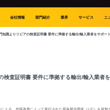
会社情報
部門紹介
業界
サービス
ニ
品質専門知識よりリビアの検査証明書 要件に準拠する輸出/輸入業者をサポー
ビアの検査証明書 要件に準拠する輸出/輸入業者
20号による、外国為替によって発行された荷為替信用状（L/C）を規制