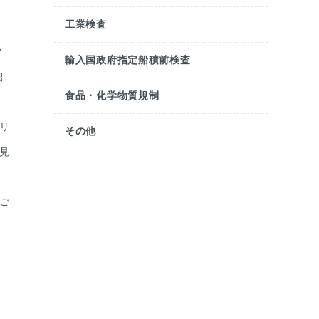
工業検査
フ
輸入国政府指定船積前検査
紹
食品・化学物質規制
リ
その他
見
ご